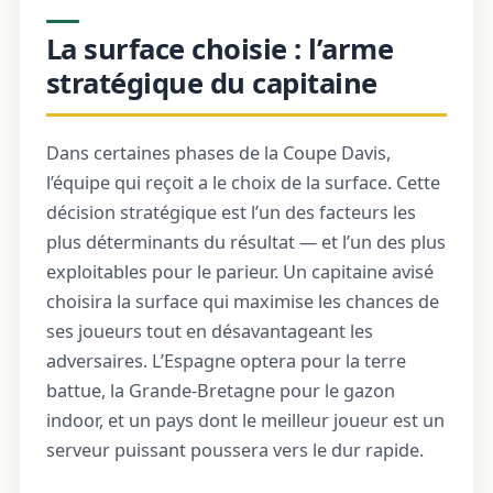
La surface choisie : l’arme
stratégique du capitaine
Dans certaines phases de la Coupe Davis,
l’équipe qui reçoit a le choix de la surface. Cette
décision stratégique est l’un des facteurs les
plus déterminants du résultat — et l’un des plus
exploitables pour le parieur. Un capitaine avisé
choisira la surface qui maximise les chances de
ses joueurs tout en désavantageant les
adversaires. L’Espagne optera pour la terre
battue, la Grande-Bretagne pour le gazon
indoor, et un pays dont le meilleur joueur est un
serveur puissant poussera vers le dur rapide.