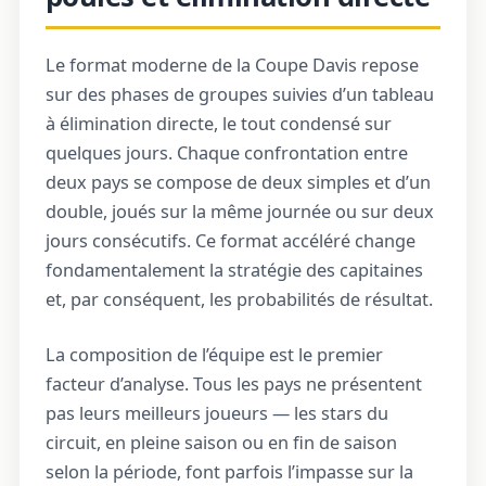
Le format moderne de la Coupe Davis repose
sur des phases de groupes suivies d’un tableau
à élimination directe, le tout condensé sur
quelques jours. Chaque confrontation entre
deux pays se compose de deux simples et d’un
double, joués sur la même journée ou sur deux
jours consécutifs. Ce format accéléré change
fondamentalement la stratégie des capitaines
et, par conséquent, les probabilités de résultat.
La composition de l’équipe est le premier
facteur d’analyse. Tous les pays ne présentent
pas leurs meilleurs joueurs — les stars du
circuit, en pleine saison ou en fin de saison
selon la période, font parfois l’impasse sur la