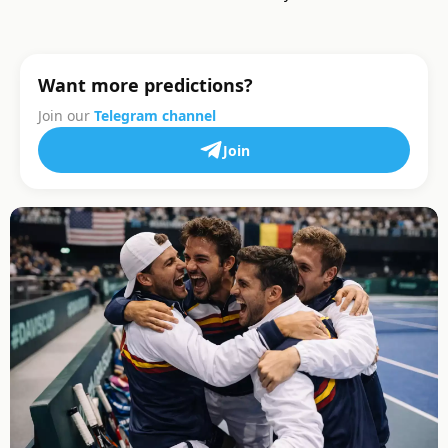
Want more predictions?
Join our
Telegram channel
Join