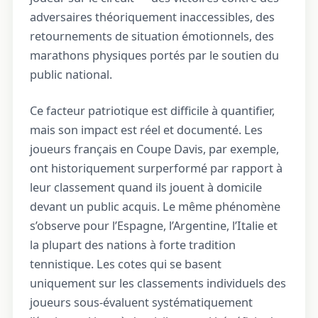
adversaires théoriquement inaccessibles, des
retournements de situation émotionnels, des
marathons physiques portés par le soutien du
public national.
Ce facteur patriotique est difficile à quantifier,
mais son impact est réel et documenté. Les
joueurs français en Coupe Davis, par exemple,
ont historiquement surperformé par rapport à
leur classement quand ils jouent à domicile
devant un public acquis. Le même phénomène
s’observe pour l’Espagne, l’Argentine, l’Italie et
la plupart des nations à forte tradition
tennistique. Les cotes qui se basent
uniquement sur les classements individuels des
joueurs sous-évaluent systématiquement