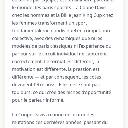
le monde des paris sportifs. La Coupe Davis
chez les hommes et la Billie Jean King Cup chez
les femmes transforment un sport
fondamentalement individuel en compétition
collective, avec des dynamiques que ni les
modèles de paris classiques ni l’expérience du
parieur sur le circuit individuel ne capturent
correctement. Le format est différent, la
motivation est différente, la pression est
différente — et par conséquent, les cotes
devraient l’être aussi. Elles ne le sont pas
toujours, ce qui crée des niches d’opportunité
pour le parieur informé.
La Coupe Davis a connu de profondes
mutations ces dernières années, passant du