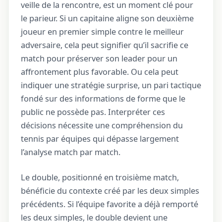
veille de la rencontre, est un moment clé pour
le parieur. Si un capitaine aligne son deuxième
joueur en premier simple contre le meilleur
adversaire, cela peut signifier qu’il sacrifie ce
match pour préserver son leader pour un
affrontement plus favorable. Ou cela peut
indiquer une stratégie surprise, un pari tactique
fondé sur des informations de forme que le
public ne possède pas. Interpréter ces
décisions nécessite une compréhension du
tennis par équipes qui dépasse largement
l’analyse match par match.
Le double, positionné en troisième match,
bénéficie du contexte créé par les deux simples
précédents. Si l’équipe favorite a déjà remporté
les deux simples, le double devient une