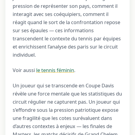
pression de représenter son pays, comment il
interagit avec ses coéquipiers, comment il
réagit quand le sort de la confrontation repose
sur ses épaules — ces informations
transcendent le contexte du tennis par équipes
et enrichissent l’analyse des paris sur le circuit
individuel.
Voir aussi
le tennis féminin
.
Un joueur qui se transcende en Coupe Davis
révèle une force mentale que les statistiques du
circuit régulier ne capturent pas. Un joueur qui
s’effondre sous la pression patriotique expose
une fragilité que les cotes surévaluent dans
d’autres contextes à enjeux — les finales de
Masters, les matchs décisifs de Grand Chelem.