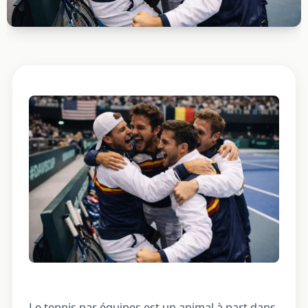
Le tennis par équipes est un animal à part dans