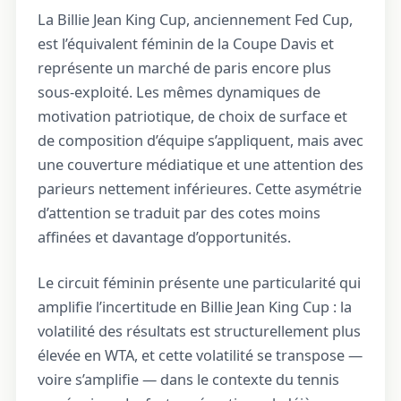
La Billie Jean King Cup, anciennement Fed Cup,
est l’équivalent féminin de la Coupe Davis et
représente un marché de paris encore plus
sous-exploité. Les mêmes dynamiques de
motivation patriotique, de choix de surface et
de composition d’équipe s’appliquent, mais avec
une couverture médiatique et une attention des
parieurs nettement inférieures. Cette asymétrie
d’attention se traduit par des cotes moins
affinées et davantage d’opportunités.
Le circuit féminin présente une particularité qui
amplifie l’incertitude en Billie Jean King Cup : la
volatilité des résultats est structurellement plus
élevée en WTA, et cette volatilité se transpose —
voire s’amplifie — dans le contexte du tennis