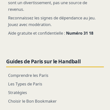
sont un divertissement, pas une source de
revenus.
Reconnaissez les signes de dépendance au jeu.
Jouez avec modération.
Aide gratuite et confidentielle :
Numéro 31 18
Guides de Paris sur le Handball
Comprendre les Paris
Les Types de Paris
Stratégies
Choisir le Bon Bookmaker