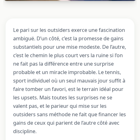
Le pari sur les outsiders exerce une fascination
ambiguë. D’un côté, c’est la promesse de gains
substantiels pour une mise modeste. De l’autre,
c’est le chemin le plus court vers la ruine si l’on
ne fait pas la différence entre une surprise
probable et un miracle improbable. Le tennis,
sport individuel où un seul mauvais jour suffit à
faire tomber un favori, est le terrain idéal pour
les upsets. Mais toutes les surprises ne se
valent pas, et le parieur qui mise sur les
outsiders sans méthode ne fait que financer les
gains de ceux qui parient de l’autre côté avec
discipline.