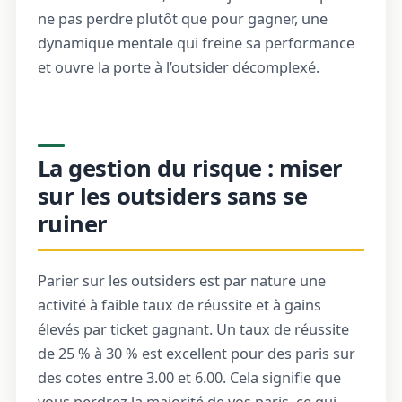
ne pas perdre plutôt que pour gagner, une
dynamique mentale qui freine sa performance
et ouvre la porte à l’outsider décomplexé.
La gestion du risque : miser
sur les outsiders sans se
ruiner
Parier sur les outsiders est par nature une
activité à faible taux de réussite et à gains
élevés par ticket gagnant. Un taux de réussite
de 25 % à 30 % est excellent pour des paris sur
des cotes entre 3.00 et 6.00. Cela signifie que