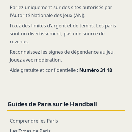
Pariez uniquement sur des sites autorisés par
l'Autorité Nationale des Jeux (ANJ).
Fixez des limites d'argent et de temps. Les paris
sont un divertissement, pas une source de
revenus.
Reconnaissez les signes de dépendance au jeu.
Jouez avec modération.
Aide gratuite et confidentielle :
Numéro 31 18
Guides de Paris sur le Handball
Comprendre les Paris
Les Types de Paris