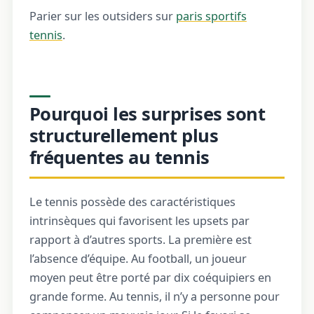
Parier sur les outsiders sur
paris sportifs
tennis
.
Pourquoi les surprises sont
structurellement plus
fréquentes au tennis
Le tennis possède des caractéristiques
intrinsèques qui favorisent les upsets par
rapport à d’autres sports. La première est
l’absence d’équipe. Au football, un joueur
moyen peut être porté par dix coéquipiers en
grande forme. Au tennis, il n’y a personne pour