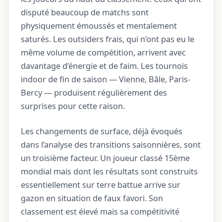
disputé beaucoup de matchs sont
physiquement émoussés et mentalement
saturés. Les outsiders frais, qui n’ont pas eu le
même volume de compétition, arrivent avec
davantage d’énergie et de faim. Les tournois
indoor de fin de saison — Vienne, Bâle, Paris-
Bercy — produisent régulièrement des
surprises pour cette raison.
Les changements de surface, déjà évoqués
dans l’analyse des transitions saisonnières, sont
un troisième facteur. Un joueur classé 15ème
mondial mais dont les résultats sont construits
essentiellement sur terre battue arrive sur
gazon en situation de faux favori. Son
classement est élevé mais sa compétitivité