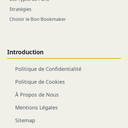
Stratégies
Choisir le Bon Bookmaker
Introduction
Politique de Confidentialité
Politique de Cookies
À Propos de Nous
Mentions Légales
Sitemap