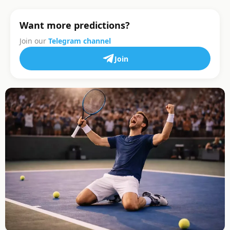
Want more predictions?
Join our
Telegram channel
Join