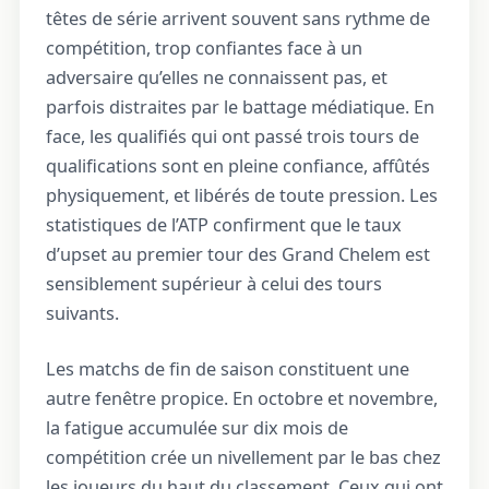
têtes de série arrivent souvent sans rythme de
compétition, trop confiantes face à un
adversaire qu’elles ne connaissent pas, et
parfois distraites par le battage médiatique. En
face, les qualifiés qui ont passé trois tours de
qualifications sont en pleine confiance, affûtés
physiquement, et libérés de toute pression. Les
statistiques de l’ATP confirment que le taux
d’upset au premier tour des Grand Chelem est
sensiblement supérieur à celui des tours
suivants.
Les matchs de fin de saison constituent une
autre fenêtre propice. En octobre et novembre,
la fatigue accumulée sur dix mois de
compétition crée un nivellement par le bas chez
les joueurs du haut du classement. Ceux qui ont