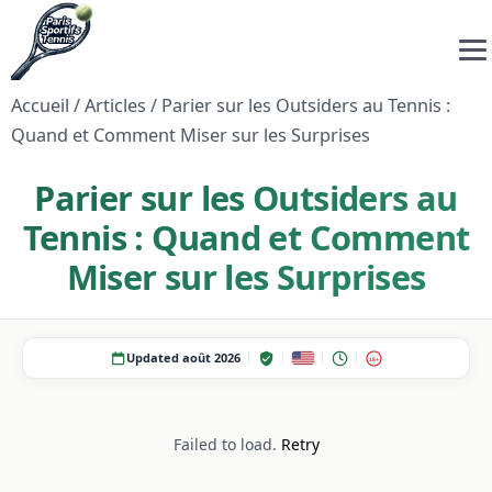
Accueil
/
Articles
/
Parier sur les Outsiders au Tennis :
Quand et Comment Miser sur les Surprises
Parier sur les Outsiders au
Tennis : Quand et Comment
Miser sur les Surprises
Updated août 2026
18+
Failed to load.
Retry