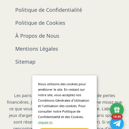
Politique de Confidentialité
Politique de Cookies
À Propos de Nous
Mentions Légales
Sitemap
Nous utilisons des cookies pour
améliorer le site. En restant sur
Les paris sportifs comportent des risques de pertes
notre site, vous acceptez nos
Conditions Générales d'Utilisation
financières. Jouez de manière responsable et ne misez que
et l'utilisation des cookies. Pour
ce que vous pouvez vous permettre de perdre. L'abus de
consulter notre Politique de
jeux d'argent est dangereux. En France, les paris sportifs
Confidentialité et des Cookies,
14:44
sont réservés aux personnes majeures (18+). Si vous
cliquez ici
.
rencontrez des difficultés, contactez le service d'aide